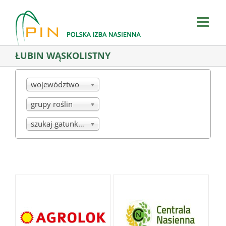
Skip
to
content
ŁUBIN WĄSKOLISTNY
województwo
grupy roślin
szukaj gatunku/mieszanki