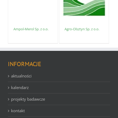
Ampol-Merol Sp. z o.o.
Agro-Olsztyn Sp. z o.o.
INFORMACJE
aktualności
kalendarz
projekty badawcze
kontakt