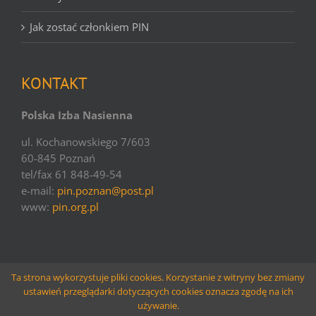
Jak zostać członkiem PIN
KONTAKT
Polska Izba Nasienna
ul. Kochanowskiego 7/603
60-845 Poznań
tel/fax 61 848-49-54
e-mail:
pin.poznan@post.pl
www:
pin.org.pl
Ta strona wykorzystuje pliki cookies. Korzystanie z witryny bez zmiany
ustawień przeglądarki dotyczących cookies oznacza zgodę na ich
© copyright PIN | 2016 | websolutions
Larido
używanie.