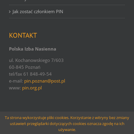
Jak zostać członkiem PIN
KONTAKT
Polska Izba Nasienna
ul. Kochanowskiego 7/603
60-845 Poznań
tel/fax 61 848-49-54
e-mail:
pin.poznan@post.pl
www:
pin.org.pl
Ta strona wykorzystuje pliki cookies. Korzystanie z witryny bez zmiany
ustawień przeglądarki dotyczących cookies oznacza zgodę na ich
© copyright PIN | 2016 | websolutions
Larido
używanie.