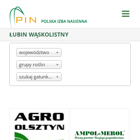
Skip
to
content
ŁUBIN WĄSKOLISTNY
województwo
grupy roślin
szukaj gatunku/mieszanki