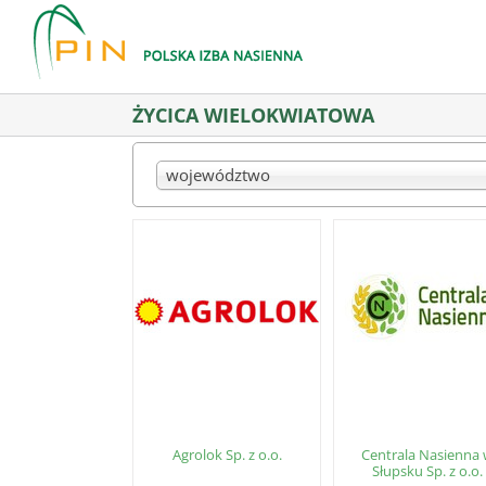
Skip
to
content
ŻYCICA WIELOKWIATOWA
województwo
Agrolok Sp. z o.o.
Centrala Nasienna
Słupsku Sp. z o.o.