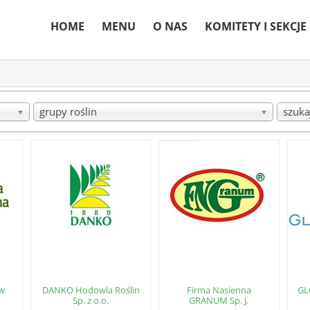
HOME
MENU
O NAS
KOMITETY I SEKCJE
grupy roślin
szuka
 w
DANKO Hodowla Roślin
Firma Nasienna
GL
Sp. z o.o.
GRANUM Sp. J.