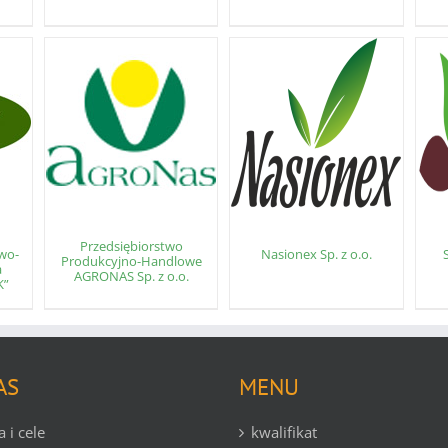
Przedsiębiorstwo
wo-
Nasionex Sp. z o.o.
Produkcyjno-Handlowe
a
AGRONAS Sp. z o.o.
K”
AS
MENU
a i cele
kwalifikat