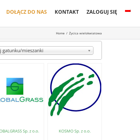
DOŁĄCZ DO NAS
KONTAKT
ZALOGUJ SIĘ
Home
/
Życica wielokwiatowa
j gatunku/mieszanki
OBALGRASS Sp. z o.o.
KOSMO Sp. z o.o.