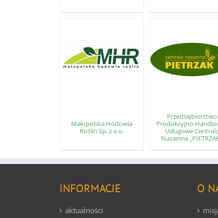
Przedsiębiorstwo
Małopolska Hodowla
Produkcyjno-Handlo
Roślin Sp. z o.o.
Usługowe Central
Nasienna „PIETRZA
INFORMACJE
O N
aktualności
misj