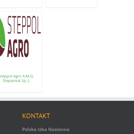
Steppol Agro A.M.G.
Stepaniuk Sp. J.
KONTAKT
Polska Izba Nasienna