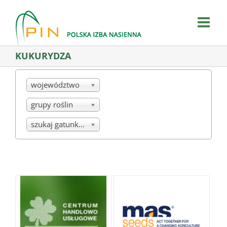
Skip
to
content
KUKURYDZA
województwo
grupy roślin
szukaj gatunku/mieszanki