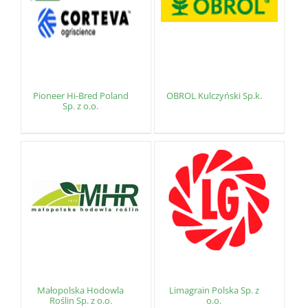
Pioneer Hi-Bred Poland
OBROL Kulczyński Sp.k.
Sp. z o.o.
Małopolska Hodowla
Limagrain Polska Sp. z
Roślin Sp. z o.o.
o.o.