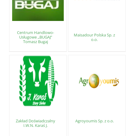
Centrum Handlowo-
Maisadour Polska Sp. z
Usługowe ,,BUGAJ”
o.o.
Tomasz Bugaj
Zakład Doświadczalny
Agroyoumis Sp. z o.o.
I.W.N. Karaś J.