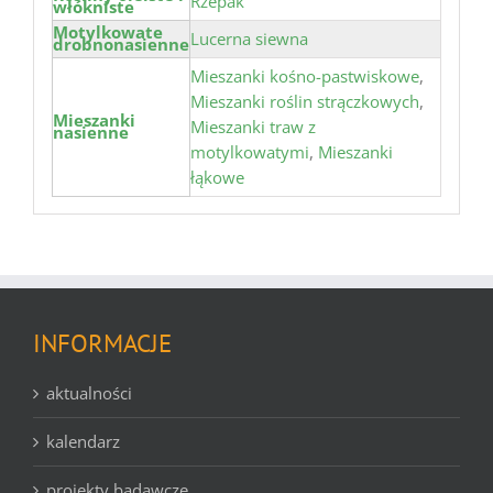
Rzepak
włókniste
Motylkowate
Lucerna siewna
drobnonasienne
Mieszanki kośno-pastwiskowe
,
Mieszanki roślin strączkowych
,
Mieszanki
Mieszanki traw z
nasienne
motylkowatymi
,
Mieszanki
łąkowe
INFORMACJE
aktualności
kalendarz
projekty badawcze