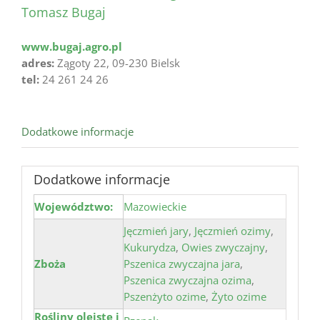
Tomasz Bugaj
www.bugaj.agro.pl
adres:
Zągoty 22, 09-230 Bielsk
tel:
24 261 24 26
Dodatkowe informacje
Dodatkowe informacje
Województwo:
Mazowieckie
Jęczmień jary
,
Jęczmień ozimy
,
Kukurydza
,
Owies zwyczajny
,
Zboża
Pszenica zwyczajna jara
,
Pszenica zwyczajna ozima
,
Pszenżyto ozime
,
Żyto ozime
Rośliny oleiste i