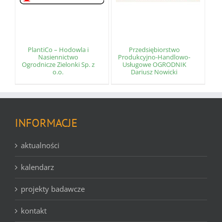
PlantiCo – Hodowla i
Przedsiębiorstwo
Nasiennictwo
Produkcyjno-Handlowo-
Ogrodnicze Zielonki Sp. z
Usługowe OGRODNIK
o.o.
Dariusz Nowicki
INFORMACJE
aktualności
kalendarz
projekty badawcze
kontakt