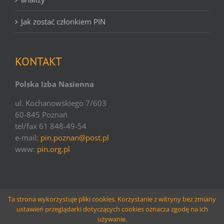
Jak zostać członkiem PIN
KONTAKT
Polska Izba Nasienna
ul. Kochanowskiego 7/603
60-845 Poznań
tel/fax 61 848-49-54
e-mail:
pin.poznan@post.pl
www:
pin.org.pl
Ta strona wykorzystuje pliki cookies. Korzystanie z witryny bez zmiany
ustawień przeglądarki dotyczących cookies oznacza zgodę na ich
© copyright PIN | 2016 | websolutions
Larido
używanie.