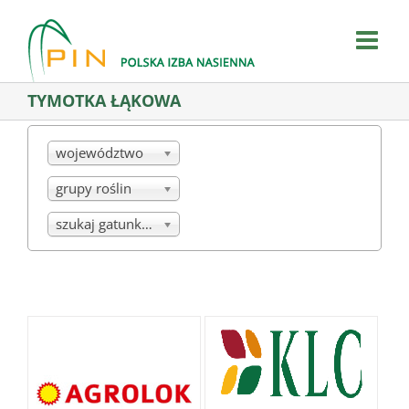
Skip
to
content
TYMOTKA ŁĄKOWA
województwo
grupy roślin
szukaj gatunku/mieszanki