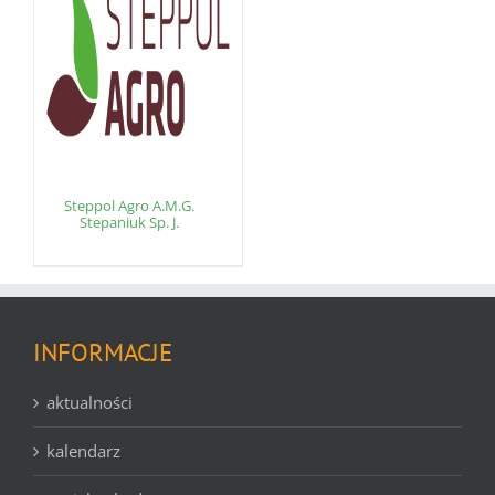
Steppol Agro A.M.G.
Stepaniuk Sp. J.
INFORMACJE
aktualności
kalendarz