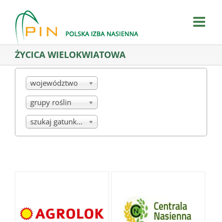
Skip
to
content
ŻYCICA WIELOKWIATOWA
województwo
grupy roślin
szukaj gatunku/mieszanki