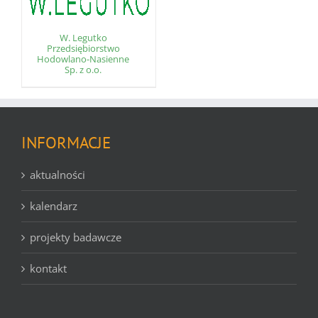
W. Legutko
Przedsiębiorstwo
Hodowlano-Nasienne
Sp. z o.o.
INFORMACJE
aktualności
kalendarz
projekty badawcze
kontakt