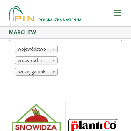
Skip
to
content
MARCHEW
województwo
grupy roślin
szukaj gatunku/mieszanki