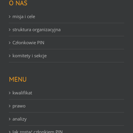
O NAS
misja i cele
struktura organizacyjna
Członkowie PIN
komitety i sekcje
MENU
kwalifikat
prawo
analizy
Jak zostać członkiem PIN