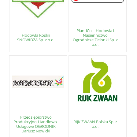
PlantiCo – Hodowla i
Hodowla Roślin
Nasiennictwo
SNOWIDZA Sp. z o.o.
Ogrodnicze Zielonki Sp. z
o.o.
Przedsiębiorstwo
Produkcyjno-Handlowo-
RIJK ZWAAN Polska Sp. z
Usługowe OGRODNIK
o.o.
Dariusz Nowicki