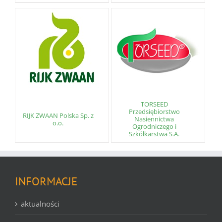
TORSEED
Przedsiębiorstwo
RIJK ZWAAN Polska Sp. z
Nasiennictwa
o.o.
Ogrodniczego i
Szkółkarstwa S.A.
INFORMACJE
aktualności