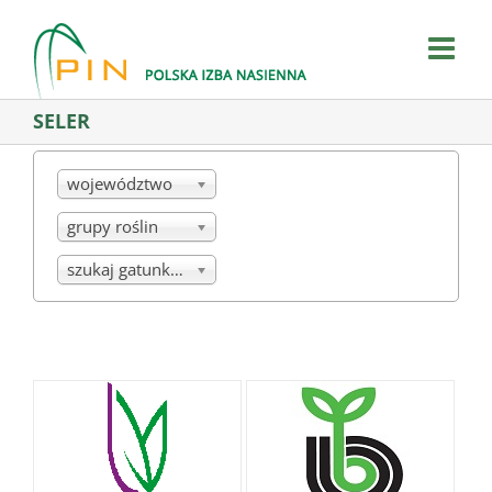
Skip
to
content
SELER
województwo
grupy roślin
szukaj gatunku/mieszanki