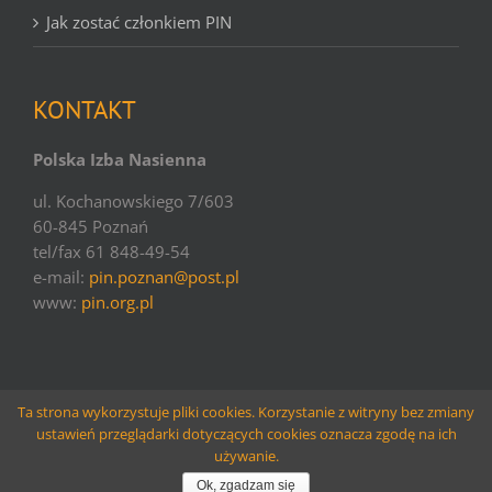
Jak zostać członkiem PIN
KONTAKT
Polska Izba Nasienna
ul. Kochanowskiego 7/603
60-845 Poznań
tel/fax 61 848-49-54
e-mail:
pin.poznan@post.pl
www:
pin.org.pl
Ta strona wykorzystuje pliki cookies. Korzystanie z witryny bez zmiany
ustawień przeglądarki dotyczących cookies oznacza zgodę na ich
© copyright PIN | 2016 | websolutions
Larido
używanie.
Facebook
Email
Ok, zgadzam się