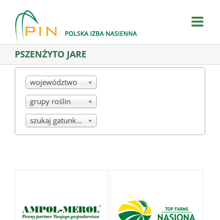
Skip
to
content
PSZENŻYTO JARE
województwo
grupy roślin
szukaj gatunku/mieszanki