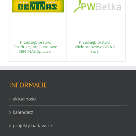
Przedsiębiorstwo
Przedsiębiorstwo
Produkcyjno-Handlowe
Wielobranżowe BEŁKA
CENTNAS Sp. z o.o.
Sp. J.
INFORMACJE
aktualności
kalendarz
projekty badawcze