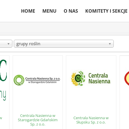
HOME
MENU
O NAS
KOMITETY I SEKCJE
grupy roślin
Centrala Nasienna w
 w
Centrala Nasienna w
Starogardzie Gdańskim
Słupsku Sp. z o.o.
Sp. z o.o.