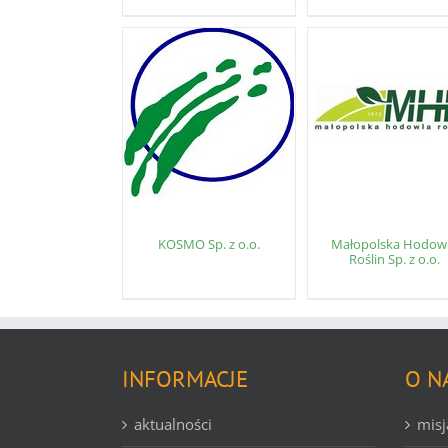
KOSMO Sp. z o.o.
Małopolska Hodow
Roślin Sp. z o.o.
INFORMACJE
O N
aktualności
misj