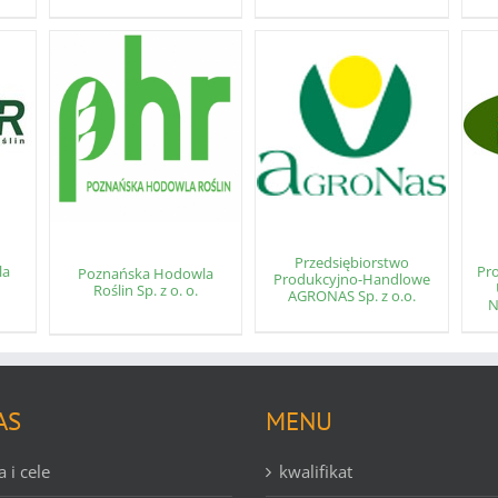
Przedsiębiorstwo
la
Pr
Poznańska Hodowla
Produkcyjno-Handlowe
Roślin Sp. z o. o.
AGRONAS Sp. z o.o.
N
AS
MENU
a i cele
kwalifikat