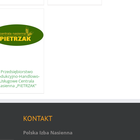
Przedsiębiorstwo
odukcyjno-Handlowo-
Usługowe Centrala
asienna „PIETRZAK”
KONTAKT
Polska Izba Nasienna