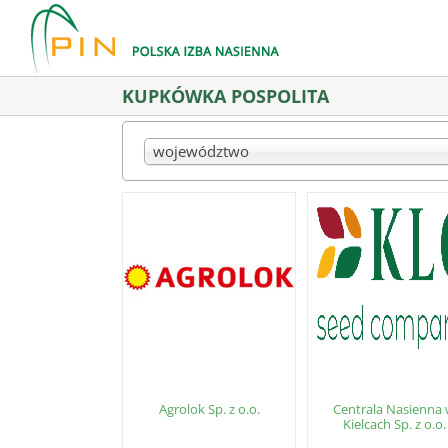
Skip
to
content
KUPKÓWKA POSPOLITA
województwo
Agrolok Sp. z o.o.
Centrala Nasienna
Kielcach Sp. z o.o.