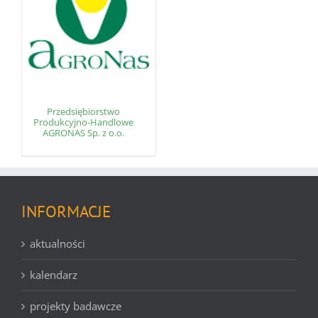
Przedsiębiorstwo
Produkcyjno-Handlowe
AGRONAS Sp. z o.o.
INFORMACJE
aktualności
kalendarz
projekty badawcze