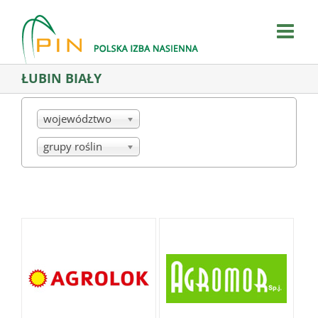
Skip
to
content
ŁUBIN BIAŁY
województwo
grupy roślin