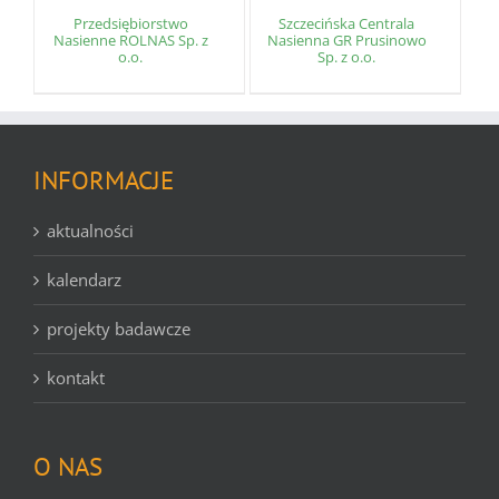
Przedsiębiorstwo
Szczecińska Centrala
Nasienne ROLNAS Sp. z
Nasienna GR Prusinowo
o.o.
Sp. z o.o.
INFORMACJE
aktualności
kalendarz
projekty badawcze
kontakt
O NAS