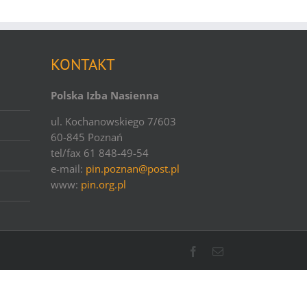
KONTAKT
Polska Izba Nasienna
ul. Kochanowskiego 7/603
60-845 Poznań
tel/fax 61 848-49-54
e-mail:
pin.poznan@post.pl
www:
pin.org.pl
Facebook
Email