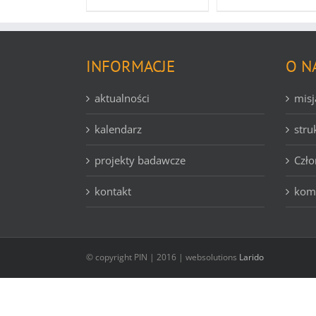
INFORMACJE
O N
aktualności
misj
kalendarz
stru
projekty badawcze
Czło
kontakt
komi
© copyright PIN | 2016 | websolutions
Larido