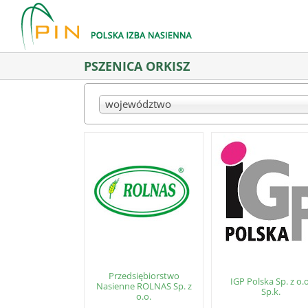
Skip
to
content
PSZENICA ORKISZ
województwo
Przedsiębiorstwo
IGP Polska Sp. z o.o
Nasienne ROLNAS Sp. z
Sp.k.
o.o.