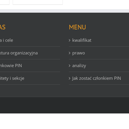
AS
MENU
a i cele
kwalifikat
ktura organizacyjna
prawo
nkowie PIN
analizy
tety i sekcje
Jak zostać członkiem PIN