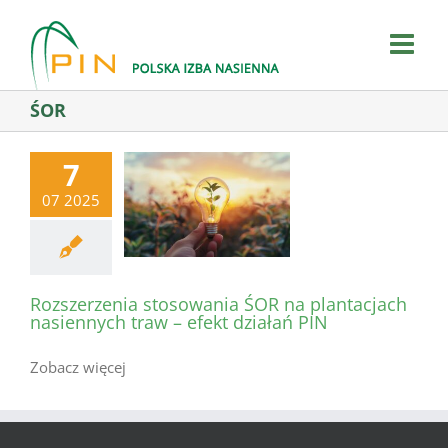
Skip
to
content
ŚOR
7
07 2025
Rozszerzenia stosowania ŚOR na plantacjach
nasiennych traw – efekt działań PIN
Zobacz więcej