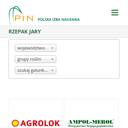
Skip
to
content
RZEPAK JARY
województwo
grupy roślin
szukaj gatunku/mieszanki