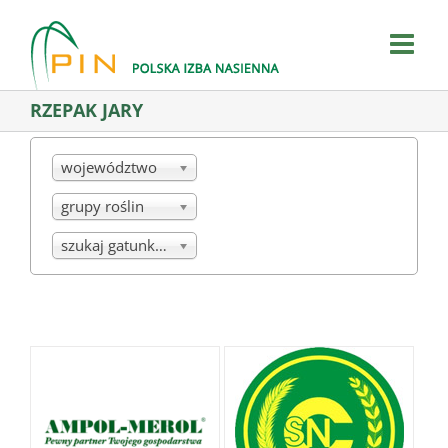
Skip
to
content
RZEPAK JARY
województwo
grupy roślin
szukaj gatunku/mieszanki