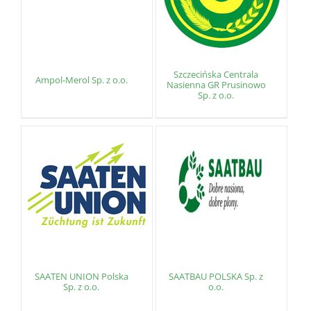
Szczecińska Centrala
Ampol-Merol Sp. z o.o.
Nasienna GR Prusinowo
Sp. z o.o.
SAATEN UNION Polska
SAATBAU POLSKA Sp. z
Sp. z o.o.
o.o.