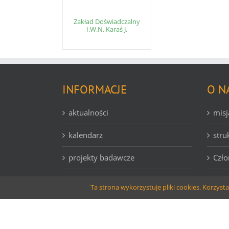
Zakład Doświadczalny
I.W.N. Karaś J.
INFORMACJE
O N
aktualności
misj
kalendarz
stru
projekty badawcze
Czło
kontakt
komi
Ta strona wykorzystuje pliki cookies. Korzys
© copyright PIN | 2016 | websolutions
Larido