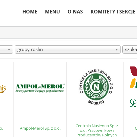
HOME
MENU
O NAS
KOMITETY I SEKCJE
grupy roślin
szuka
Centrala Nasienna Sp. z
o.
Ampol-Merol Sp. z o.o.
C
o.o. Pracowników i
Producentów Rolnych