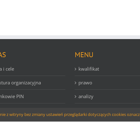
AS
MENU
a i cele
kwalifikat
ktura organizacyjna
prawo
nkowie PIN
analizy
tety i sekcje
Jak zostać członkiem PIN
tanie z witryny bez zmiany ustawień przeglądarki dotyczących cookies oznacz