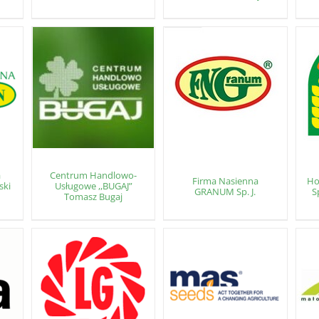
a
Centrum Handlowo-
Firma Nasienna
Ho
ski
Usługowe ,,BUGAJ”
GRANUM Sp. J.
S
Tomasz Bugaj