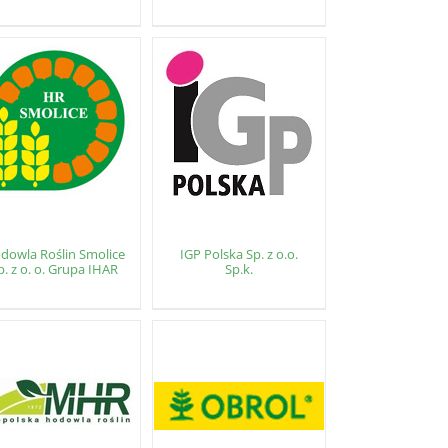
dowla Roślin Smolice
IGP Polska Sp. z o.o.
p. z o. o. Grupa IHAR
Sp.k.