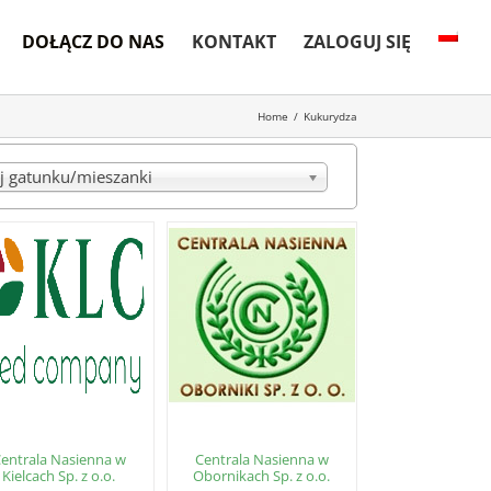
DOŁĄCZ DO NAS
KONTAKT
ZALOGUJ SIĘ
Home
/
Kukurydza
j gatunku/mieszanki
entrala Nasienna w
Centrala Nasienna w
Kielcach Sp. z o.o.
Obornikach Sp. z o.o.