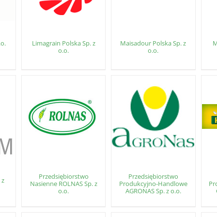
.o.
Limagrain Polska Sp. z
Maisadour Polska Sp. z
M
o.o.
o.o.
Przedsiębiorstwo
Przedsiębiorstwo
 z
Nasienne ROLNAS Sp. z
Produkcyjno-Handlowe
Pr
o.o.
AGRONAS Sp. z o.o.