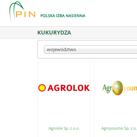
Skip
to
content
KUKURYDZA
województwo
Agrolok Sp. z o.o.
Agroyoumis Sp. z o.