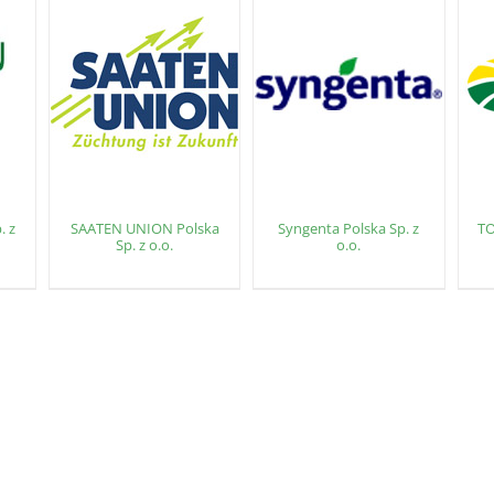
. z
SAATEN UNION Polska
Syngenta Polska Sp. z
TO
Sp. z o.o.
o.o.