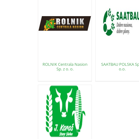
ROLNIK Centrala Nasion
SAATBAU POLSKA Sp
Sp. z o. o.
o.o.