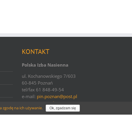
KONTAKT
Polska Izba Nasienna
ul. Kochanowskiego 7/603
60-845 Poznań
tel/fax 61 848-49-54
e-mail:
pin.poznan@post.pl
www:
pin.org.pl
a zgodę na ich używanie.
Ok, zgadzam się
Facebook
Email