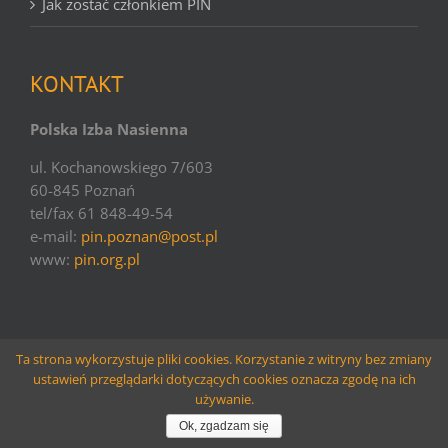
Jak zostać członkiem PIN
KONTAKT
Polska Izba Nasienna
ul. Kochanowskiego 7/603
60-845 Poznań
tel/fax 61 848-49-54
e-mail:
pin.poznan@post.pl
www:
pin.org.pl
Ta strona wykorzystuje pliki cookies. Korzystanie z witryny bez zmiany
ustawień przeglądarki dotyczących cookies oznacza zgodę na ich
© copyright PIN | 2016 | websolutions
Larido
używanie.
Facebook
Email
Ok, zgadzam się