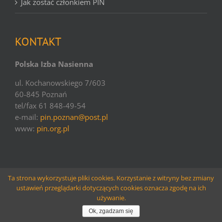
Jak zostać członkiem PIN
KONTAKT
Polska Izba Nasienna
ul. Kochanowskiego 7/603
60-845 Poznań
tel/fax 61 848-49-54
e-mail:
pin.poznan@post.pl
www:
pin.org.pl
Ta strona wykorzystuje pliki cookies. Korzystanie z witryny bez zmiany
ustawień przeglądarki dotyczących cookies oznacza zgodę na ich
© copyright PIN | 2016 | websolutions
Larido
używanie.
Facebook
Email
Ok, zgadzam się