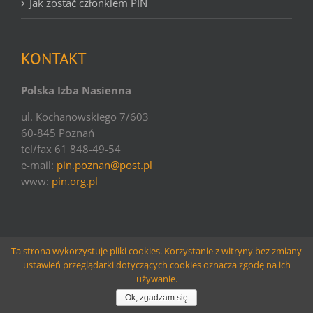
Jak zostać członkiem PIN
KONTAKT
Polska Izba Nasienna
ul. Kochanowskiego 7/603
60-845 Poznań
tel/fax 61 848-49-54
e-mail:
pin.poznan@post.pl
www:
pin.org.pl
Ta strona wykorzystuje pliki cookies. Korzystanie z witryny bez zmiany
ustawień przeglądarki dotyczących cookies oznacza zgodę na ich
© copyright PIN | 2016 | websolutions
Larido
używanie.
Facebook
Email
Ok, zgadzam się