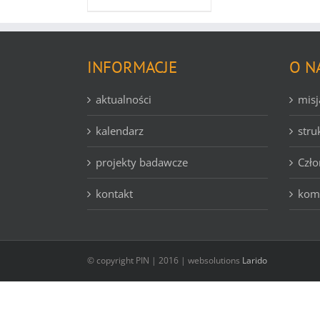
INFORMACJE
O N
aktualności
misj
kalendarz
stru
projekty badawcze
Czło
kontakt
komi
© copyright PIN | 2016 | websolutions
Larido