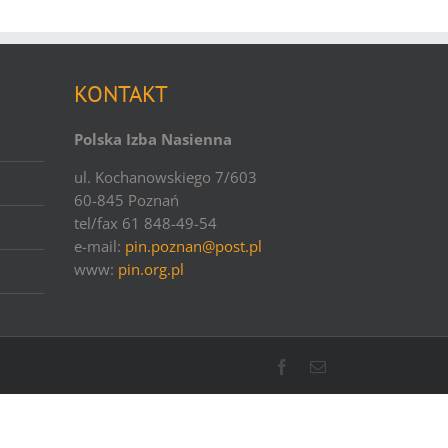
KONTAKT
Polska Izba Nasienna
ul. Kochanowskiego 7/603
60-845 Poznań
tel/fax 61 848-49-54
e-mail:
pin.poznan@post.pl
www:
pin.org.pl
Facebook
Email