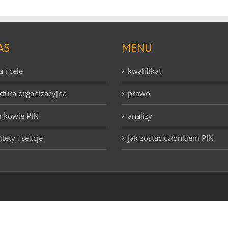
AS
MENU
a i cele
kwalifikat
ktura organizacyjna
prawo
nkowie PIN
analizy
tety i sekcje
Jak zostać członkiem PIN